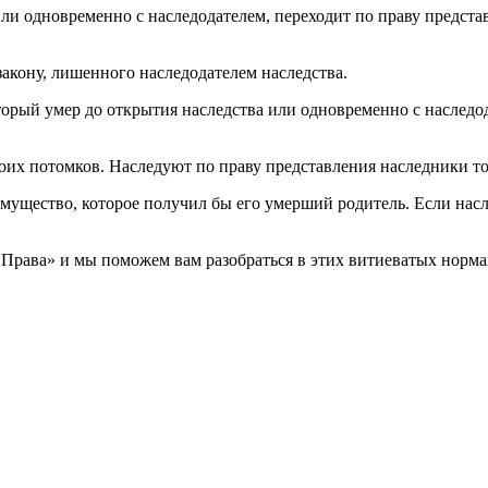
или одновременно с наследодателем, переходит по праву предста
акону, лишенного наследодателем наследства.
орый умер до открытия наследства или одновременно с наследод
оих потомков. Наследуют по праву представления наследники тол
имущество, которое получил бы его умерший родитель. Если нас
ава» и мы поможем вам разобраться в этих витиеватых нормах 