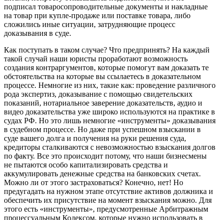
подписал товаросопроводительные документы и накладные
на товар при купле-продаже или поставке товара, либо
сложились иные ситуации, затрудняющие процесс
доказывания в суде.
Как поступать в таком случае? Что предпринять? На каждый
такой случай наши юристы проработают возможность
создания контраргументов, которые помогут вам доказать те
обстоятельства на которые вы ссылаетесь в доказательном
процессе. Немногие из них, такие как: проведение различного
рода экспертиз, доказывание с помощью свидетельских
показаний, нотариальное заверение доказательств, аудио и
видео доказательства уже широко используются на практике в
судах РФ. Но это лишь немногие «инструменты» доказывания
в судебном процессе. Но даже при успешном взыскании в
суде вашего долга и получения на руки решения суда,
кредиторы сталкиваются с невозможностью взыскания долгов
по факту. Все это происходит потому, что наши бизнесмены
не пытаются особо капитализировать средства и
аккумулировать денежные средства на банковских счетах.
Можно ли от этого застраховаться? Конечно, нет! Но
предугадать на нужном этапе отсутствие активов должника и
обеспечить их присутствие на момент взыскания можно. Для
этого есть «инструменты», предусмотренные Арбитражным
процессуальным Кодексом, которые нужно использовать в